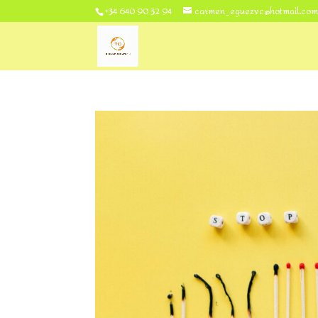
+34 640 90 32 94
carmen_eguezvc@hotmail.co